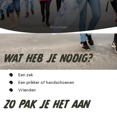
Jaguar
Ga op expeditie
Koala
Lize Kraan
Leeuw
Luiaard
WAT HEB JE NODIG?
Neushoorn
Orang-oetan
Een zak
Een prikker of handschoenen
Olifant
Vrienden
Ongewervelde dieren
ZO PAK JE HET AAN
Otter