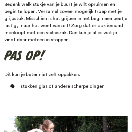
Bedenk welk stukje van je buurt je wilt opruimen en
Panda
begin te lopen. Verzamel zoveel mogelijk troep met je
grijpstok. Misschien is het grijpen in het begin een beetje
Rode panda
lastig, maar het went vanzelf! Zorg dat er ook iemand
meeloopt met een vuilniszak. Dan kun je alles wat je
Schubdier
vindt daar meteen in stoppen.
PAS OP!
Sneeuwluipaard
Tijger
Dit kun je beter niet zelf oppakken:
Walvis
stukken glas of andere scherpe dingen
Zeeschildpad