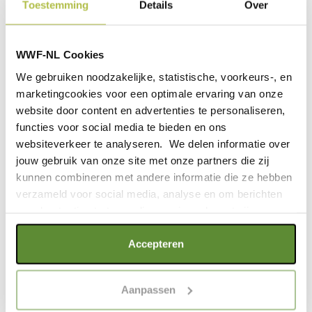
Toestemming
Details
Over
worden.
WWF-NL Cookies
We gebruiken noodzakelijke, statistische, voorkeurs-, en
TIP!
marketingcookies voor een optimale ervaring van onze
website door content en advertenties te personaliseren,
functies voor social media te bieden en ons
Plastic rapen is net schatzoeken: je vindt de gekste
websiteverkeer te analyseren. We delen informatie over
dingen! Van het opruimen kun je dus ook een leuk
jouw gebruik van onze site met onze partners die zij
spelletje maken. Doe bijvoorbeeld een wedstrijdje wie
kunnen combineren met andere informatie die ze hebben
de meeste verschillende dingen vindt. Of kijk wie het
verzameld voor social media, analyse en om berichten
eerst een zak vol heeft.
en advertenties te tonen die voor jou relevant zijn.
Als je op "Alle cookies accepteren" klikt, ga je akkoord
Accepteren
met een optimaal gebruik van de website. Als je niet alle
BEKIJK OOK DEZE
soorten cookies wilt toestaan, maak dan jouw keuze in
Aanpassen
"selectie toestaan" of "alleen noodzakelijke cookies", wat
wel gevolgen kan hebben voor de gebruiksvriendelijkheid