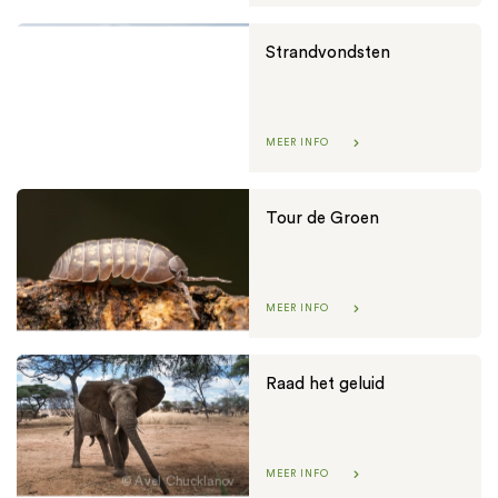
Strandvondsten
MEER INFO
Waddenvereniging / Henk Postma
Tour de Groen
MEER INFO
Raad het geluid
MEER INFO
Avel Chucklanov