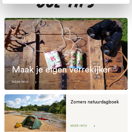
DOE-TIPS
van de website. Voor meer inzage in de cookies klik dan
op "Cookie instellingen". Lees voor meer informatie
onze
Cookie Policy
.
Maak je eigen verrekijker
MEER INFO
Zomers natuurdagboek
MEER INFO