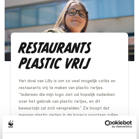
RESTAURANTS
PLASTIC VRIJ
Het doel van Lilly is om zo veel mogelijk cafés en
restaurants vrij te maken van plastic rietjes.
“Iedereen die mijn logo ziet zal hopelijk nadenken
over het gebruik van plastic rietjes, en dit
bewustzijn zal zich verspreiden.” Ze hoopt dat
mensen plastic rietjes in de horeca voortaan zullen
weigeren. Lilly vraagt cafés en restaurants om
eerst alleen rietjes te geven als iemand daar om
vraagt. Om daarna helemaal plastic-rietjesvrij te