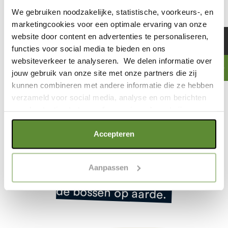
BOSSEN
We gebruiken noodzakelijke, statistische, voorkeurs-, en
BELANGRIJK?
marketingcookies voor een optimale ervaring van onze
website door content en advertenties te personaliseren,
functies voor social media te bieden en ons
websiteverkeer te analyseren. We delen informatie over
jouw gebruik van onze site met onze partners die zij
kunnen combineren met andere informatie die ze hebben
verzameld voor social media, analyse en om berichten
Bomen zijn niet alleen leuk om in te
en advertenties te tonen die voor jou relevant zijn.
klimmen,
Als je op "Alle cookies accepteren" klikt, ga je akkoord
Accepteren
maar ze zijn ook heel belangrijk voor
met een optimaal gebruik van de website. Als je niet alle
soorten cookies wilt toestaan, maak dan jouw keuze in
ons.
Aanpassen
"selectie toestaan" of "alleen noodzakelijke cookies", wat
Maar het gaat helaas niet goed met
wel gevolgen kan hebben voor de gebruiksvriendelijkheid
de bossen op aarde.
van de website. Voor meer inzage in de cookies klik dan
op "Cookie instellingen". Lees voor meer informatie
onze
Cookie Policy
.