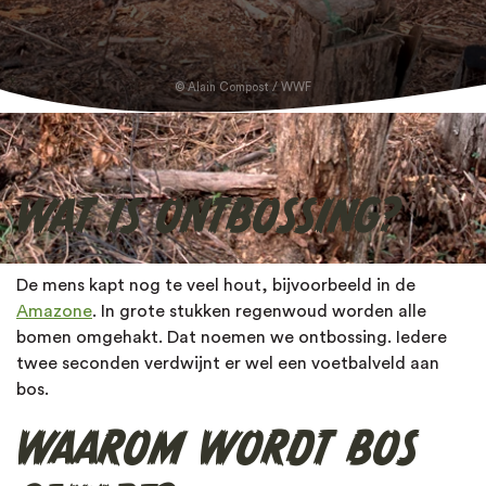
Jaguar
Ga op expeditie
Koala
Alain Compost / WWF
Leeuw
Luiaard
WAT IS ONTBOSSING?
Neushoorn
De mens kapt nog te veel hout, bijvoorbeeld in de
Orang-oetan
Amazone
. In grote stukken regenwoud worden alle
bomen omgehakt.
Dat noemen we ontbossing.
Iedere
Olifant
twee seconden verdwijnt er wel een voetbalveld aan
bos.
Ongewervelde dieren
WAAROM WORDT BOS
Otter