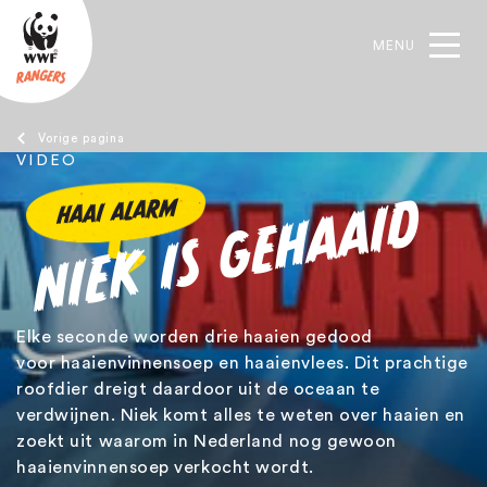
MENU
oek
VIDEO
Bekijk deze video's
NIEK IS GEHAAID
HAAI ALARM
TERUG
TERUG
TERUG
Bedreigde dieren
Kom in actie
Word WWF-Ranger
Elke seconde worden drie haaien gedood
Gorilla
Actietips
Wereld Natuur Fonds
voor haaienvinnensoep en haaienvlees. Dit prachtige
roofdier dreigt daardoor uit de oceaan te
Haai
Rangeracties
Rangeracties
verdwijnen. Niek komt alles te weten over haaien en
zoekt uit waarom in Nederland nog gewoon
IJsbeer
Lees de magazines
haaienvinnensoep verkocht wordt.