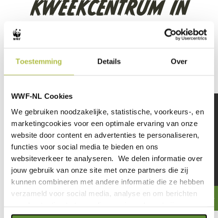
KWEEKCENTRUM IN
STAD?!
Toestemming
Details
Over
AFLEVERING 4: DE GROTE
WWF-NL Cookies
We gebruiken noodzakelijke, statistische, voorkeurs-, en
HAAIEN ZOEKTOCHT!
marketingcookies voor een optimale ervaring van onze
website door content en advertenties te personaliseren,
functies voor social media te bieden en ons
Het is eindelijk zover... Niek gaat mee op de
websiteverkeer te analyseren. We delen informatie over
boot zoeken naar haaien!
jouw gebruik van onze site met onze partners die zij
KIJK OOK DEZE
kunnen combineren met andere informatie die ze hebben
verzameld voor social media, analyse en om berichten
VIDEO'S
en advertenties te tonen die voor jou relevant zijn.