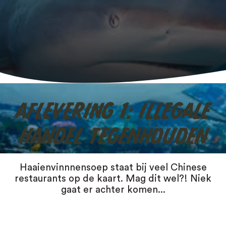
Jaguar
Ga op expeditie
Koala
Leeuw
Luiaard
AFLEVERING 1: ILLEGALE
Neushoorn
HANDEL TEGENHOUDEN
Orang-oetan
Olifant
Haaienvinnnensoep staat bij veel Chinese
restaurants op de kaart. Mag dit wel?! Niek
gaat er achter komen...
Ongewervelde dieren
Otter