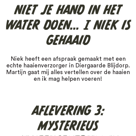
NIET JE HAND IN HET
Panda
WATER DOEN... | NIEK IS
Rode panda
GEHAAID
Schubdier
Sneeuwluipaard
Niek heeft een afspraak gemaakt met een
echte haaienverzorger in Diergaarde Blijdorp.
Tijger
Martijn gaat mij alles vertellen over de haaien
en ik mag helpen voeren!
Walvis
Zeeschildpad
AFLEVERING 3:
MYSTERIEUS