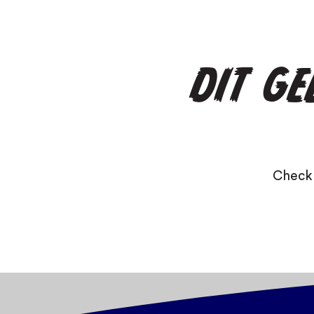
DIT G
Check 