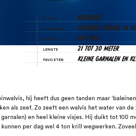
BEDREIGD
STATUS
OCEANEN, VOORAL IN K
LEEFGEBIED
200 TON
GEWICHT
21 TOT 30 METER
LENGTE
KLEINE GARNALEN EN KL
FAVO ETEN
einwalvis
, hij heeft dus geen tanden maar ‘baleinen’
ken als zeef. Zo zeeft een walvis het water van de z
ne garnalen) en heel kleine visjes. Hij duikt tot 100
n kunnen per dag wel 4 ton krill wegwerken. Zovee