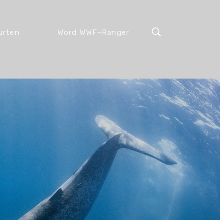
urten
Word WWF-Ranger
ie
Koala
Olifant
Schubdier