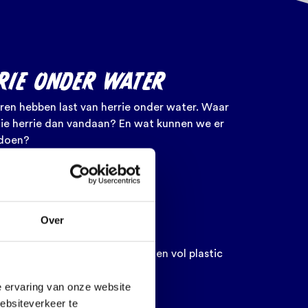
RIE ONDER WATER
ren hebben last van herrie onder water. Waar
ie herrie dan vandaan? En wat kunnen we er
 doen?
S VERDER
Over
STIC SOEP
r belanden er bijna 10 zwembaden vol plastic
. Dat moet stoppen.
e ervaring van onze website
websiteverkeer te