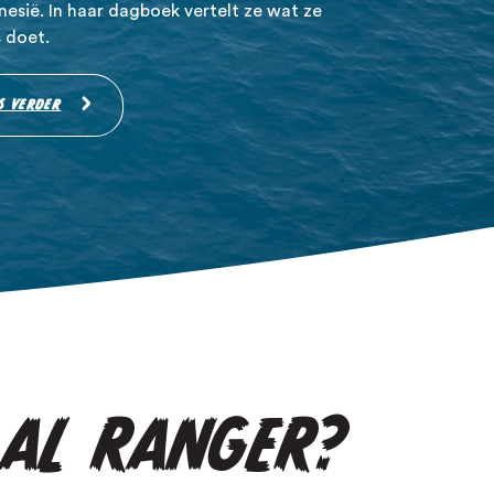
nesië. In haar dagboek vertelt ze wat ze
s doet.
S VERDER
Unsplash
 AL RANGER?