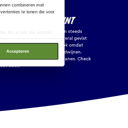
S VERDER
 kunnen combineren met
ertenties te tonen die voor
FGEBIED VERDWIJNT
sen en andere zeedieren hebben steeds
e. Als je niet alle soorten
 plek om te leven. Omdat er overal gevist
ookies", wat wel gevolgen kan
en overal boten varen. Maar ook omdat
an op "Cookie instellingen".
Accepteren
rbeeld koraal of mangroves verdwijnen.
nger Katinka beschermt de oceanen. Check
j dat doet.