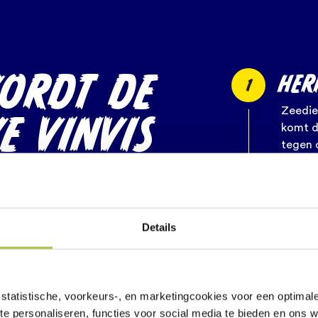
ORDT DE
HER
1
Zeedie
E VINVIS
komt d
tegen
DREIGD?
LEE
Details
PLA
ot en krachtig, hij wordt
2
toch bedreigd.
Elk uu
acht, klimaatverandering,
in zee
erlast en het verlies van
statistische, voorkeurs-, en marketingcookies voor een optimal
te personaliseren, functies voor social media te bieden en ons 