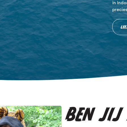
in Indo
precie
LEE
BEN JIJ