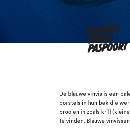
BLAU
WE
VINVIS
PASPOORT
De blauwe vinvis is een
bal
borstels in hun bek die wer
prooien in zoals krill (klei
te vinden. Blauwe vinvisse