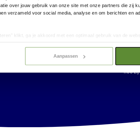
leefgebied.
LEE
tie over jouw gebruik van onze site met onze partners die zij
ben verzameld voor social media, analyse en om berichten en adv
LEE
3
Walvis
teren" klikt, ga je akkoord met een optimaal gebruik van de websit
minder
dan jouw keuze in "selectie toestaan" of "alleen noodzakelijke c
wordt 
elijkheid van de website. Voor meer inzage in de cookies klik d
Aanpassen
bijvoo
onze
Cookie Policy
.
Parkra
hoe zi