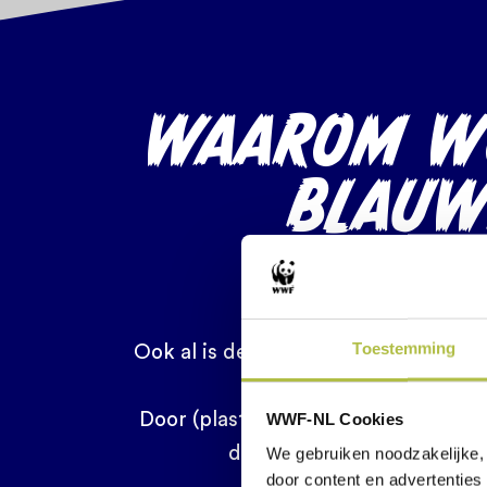
WAAROM W
BLAUW
BE
Toestemming
Ook al is de blauwe vinvis nog zo gro
WWF-NL Cookies
Door (plastic)vervuiling in de zee, j
de scheepsvaart, geluidsov
We gebruiken noodzakelijke, 
door content en advertenties 