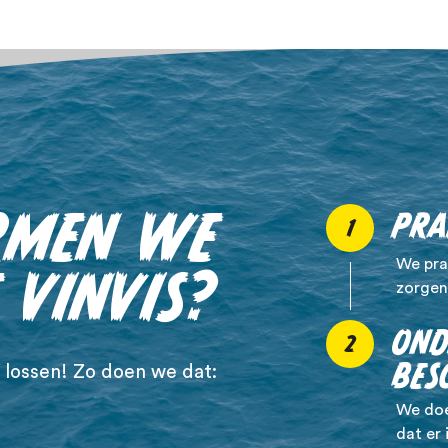
RMEN WE
PRA
1
We pra
 VINVIS?
zorgen
OND
2
BES
 lossen! Zo doen we dat:
We doe
dat er