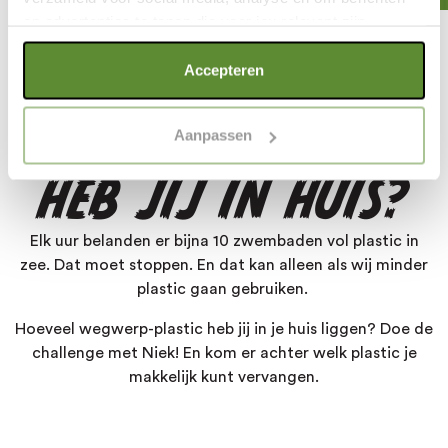
en advertenties te tonen die voor jou relevant zijn.
Als je op "Alle cookies accepteren" klikt, ga je akkoord
Accepteren
met een optimaal gebruik van de website. Als je niet alle
soorten cookies wilt toestaan, maak dan jouw keuze in
HOEVEEL PLASTIC
Aanpassen
"selectie toestaan" of "alleen noodzakelijke cookies", wat
wel gevolgen kan hebben voor de gebruiksvriendelijkheid
HEB JIJ IN HUIS?
van de website. Voor meer inzage in de cookies klik dan
op "Cookie instellingen". Lees voor meer informatie
onze
Cookie Policy
.
Elk uur belanden er bijna 10 zwembaden vol plastic in
zee. Dat moet stoppen. En dat kan alleen als wij minder
plastic gaan gebruiken.
Hoeveel wegwerp-plastic heb jij in je huis liggen? Doe de
challenge met Niek! En kom er achter welk plastic je
makkelijk kunt vervangen.