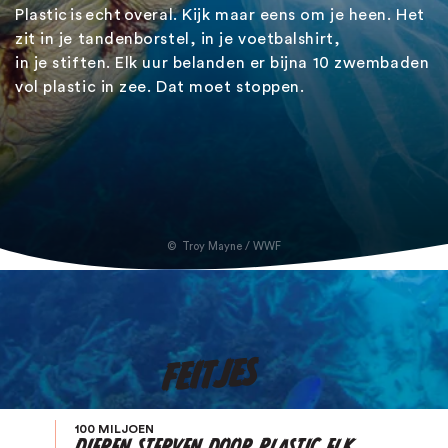
Plastic is echt overal
.
Kijk maar eens om je heen. Het
Jaguar
Ga op expeditie
zit in je tandenborstel, in je voetbalshirt,
in
je
stiften. Elk uur belanden er bijna 10 zwembaden
Koala
vol plastic in zee. Dat moet stoppen.
Leeuw
Luiaard
Neushoorn
Troy Mayne / WWF
Orang-oetan
Olifant
FEITJES
Ongewervelde dieren
Otter
100 MILJOEN
DIEREN STERVEN DOOR PLASTIC ELK