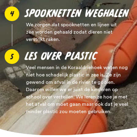
SPOOKNETTEN WEGHALEN
4
We zorgen dat spooknetten en lijnen uit
zee worden gehaald zodat dieren niet
verstrikt raken.
LES OVER PLASTIC
5
Veel mensen in de Koraaldriehoek weten nog
niet hoe schadelijk plastic in zee is. Ze zijn
gewend om afval in de rivier te gooien.
Daarom willen we er juist de kinderen op
school over vertellen. We leren ze hoe je met
het afval om moet gaan maar ook dat je veel
minder plastic zou moeten gebruiken.