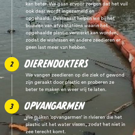
kan beter. We gaan ervoor zorgen dat het vuil
ook daar wordt ingezameld en
opgehaald.
Daarnaast helpen we bij het
bouwen van afvalstations waarin het
opgehaalde plastic verwerkt kan worden,
zodat de walvissen en andere zeedieren er
geen last meer van hebben.
DIERENDOKTERS
2
We vangen zeedieren op die ziek of gewond
zijn geraakt door plastic en proberen ze
beter te maken en weer vrij te laten.
OPVANGARMEN
3
We maken ‘opvangarmen’ in rivieren die het
plastic uit het water vissen, zodat het niet in
zee terecht komt.