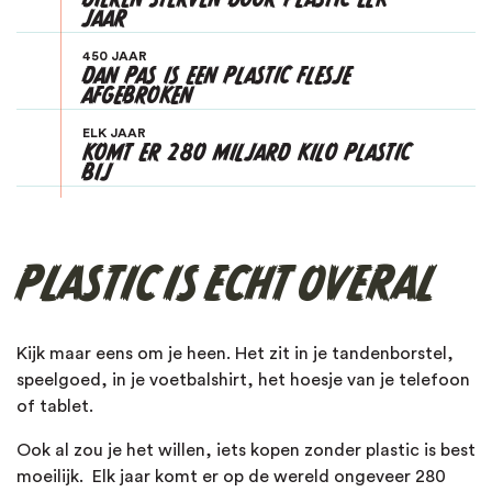
JAAR
Panda
450 JAAR
DAN PAS IS EEN PLASTIC FLESJE
Rode panda
AFGEBROKEN
ELK JAAR
Schubdier
KOMT ER 280 MILJARD KILO PLASTIC
BIJ
Sneeuwluipaard
Tijger
PLASTIC IS ECHT OVERAL
Walvis
Kijk maar eens om je heen. Het zit in je tandenborstel,
Zeeschildpad
speelgoed, in je voetbalshirt, het hoesje van je telefoon
of tablet
.
Ook al zou je het willen, iets kopen zonder plastic is best
moeilijk.
Elk jaar komt er op de wereld
ongeveer 280