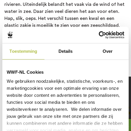
rivieren. Uiteindelijk belandt het vaak via de wind of het
water in zee.
Daar zien veel dieren het aan voor eten
.
Hap, slik, oeps. Het verschil tussen een kwal en een
plastic zakje is moeilijk te zien voor een zeeschildpad.
Met een maag vol plastic heeft een walvis, dolfijn of
zeeschildpad geen zin meer in eten. Of zijn darmen
Toestemming
Details
Over
raken verstopt. Of het plastic maakt het dier ziek door
alle stofjes die erin verwerkt zijn.
WWF-NL Cookies
We gebruiken noodzakelijke, statistische, voorkeurs-, en
marketingcookies voor een optimale ervaring van onze
website door content en advertenties te personaliseren,
functies voor social media te bieden en ons
websiteverkeer te analyseren. We delen informatie over
DOE DE
CHALLENGE
jouw gebruik van onze site met onze partners die zij
kunnen combineren met andere informatie die ze hebben
verzameld voor social media, analyse en om berichten