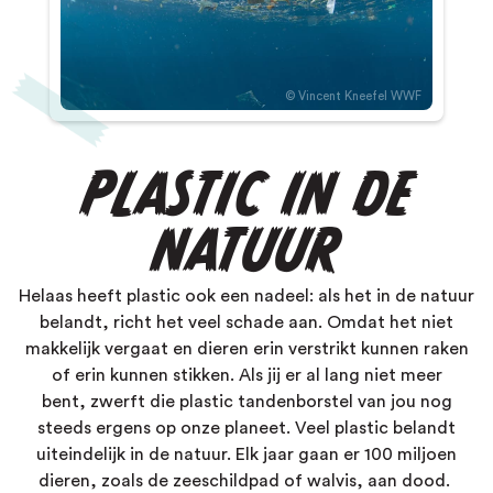
Vincent Kneefel WWF
PLASTIC IN DE
NATUUR
Helaas heeft plastic ook een nadeel:
als het in de natuur
belandt, richt het veel schade aan. Omdat het niet
makkelijk vergaat
en
dieren erin verstrikt
kunnen
raken
of
erin kunnen
stikken.
Als ji
j er al lang niet meer
bent,
zwerft
die
plastic tandenborstel
van jou nog
steed
s
ergens op onze planeet.
Veel plastic belandt
uiteindelijk in de natuur. Elk jaar gaan er 100 miljoen
dieren, zoals de
zeeschildpad
of
walvis
, aan dood.